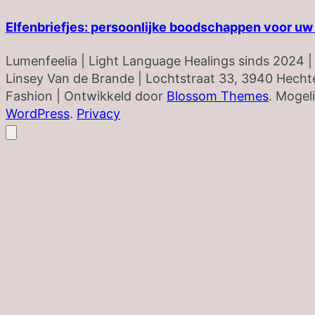
Elfenbriefjes: persoonlijke boodschappen voor uw
Lumenfeelia | Light Language Healings sinds 2024 
Linsey Van de Brande | Lochtstraat 33, 3940 Hechte
Fashion | Ontwikkeld door
Blossom Themes
. Mogel
WordPress
.
Privacy